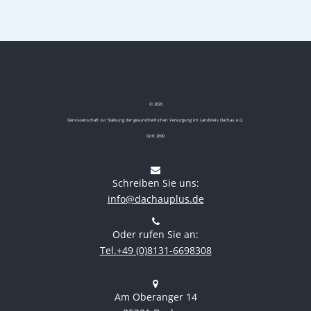
©
2026
Genossenschaft zur Stärkung der gesundheitlichen Versorgung im Landkreis Dachau e.G.
GnR 2690
Schreiben Sie uns:
info@dachauplus.de
Oder rufen Sie an:
Tel.+49 (0)8131-6698308
Am Oberanger 14