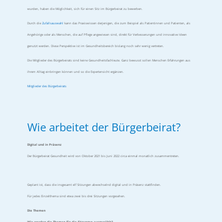
wurden, haben die Möglichkeit, sich für einen Sitz im Bürgerbeirat zu bewerben.
Durch die
Zufallsauswahl
kann das Praxiswissen derjenigen, die zum Beispiel als Patientinnen und Patienten, als
Angehörige oder als Menschen, die auf Pflege angewiesen sind, direkt für Verbesserungen und innovative Ideen
genutzt werden. Diese Perspektive ist im Gesundheitsbereich bislang noch sehr wenig vertreten.
Die Mitglieder des Bürgerbeirats sind keine Gesundheitsfachleute. Ganz bewusst sollen Menschen Erfahrungen aus
ihrem Alltag einbringen können und so die Expertensicht ergänzen.
Mitglieder des Bürgerbeirats
Wie arbeitet der Bürgerbeirat?
Digital und in Präsenz
Der Bürgerbeirat Gesundheit wird von Oktober 2021 bis Juni 2022 circa einmal monatlich zusammentreten.
Geplant ist, dass die insgesamt elf Sitzungen abwechselnd digital und in Präsenz stattfinden.
Für jedes Einzelthema sind etwa zwei bis drei Sitzungen vorgesehen.
Die Themen
Wie werden die Themen für die Sitzungen ausgewählt?