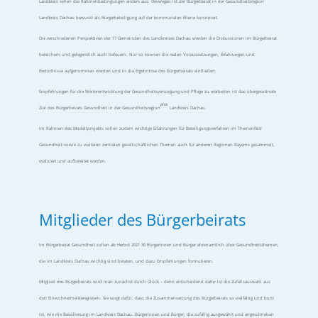
Landkreis sehen die Rahmenbedingungen anders aus. Deswegen ist der Bürgerbeirat in der Gesundheitsregion
Landkreis Dachau bewusst als Bürgerbeteiligung auf der kommunalen Ebene konzipiert.
Die verschiedenen Perspektiven der 17 Gemeinden des Landkreises Dachau werden die Diskussionen im Bürgerbeirat
bereichern und gelegentlich auch befeuern. Nur so können die realen Voraussetzungen, Erfahrungen und
Bedürfnisse aufgenommen werden und in die Ergebnisse des Bürgerbeirats einfließen.
Empfehlungen für die Weiterentwicklung der Gesundheitsversorgung und Pflege zu erarbeiten ist das übergeordnete
plus
Ziel des Bürgerbeirats Gesundheit in der Gesundheitsregion
Landkreis Dachau.
Im Rahmen des Modellprojekts sollen zudem wichtige Erfahrungen für Beteiligungsverfahren im Themenfeld
Gesundheit sowie zu weiteren zentralen gesellschaftlichen Themen auch für anderen Regionen Bayerns gesammelt,
evaluiert und aufbereitet werden.
Mitglieder des Bürgerbeirats
Im Bürgerbeirat Gesundheit sollen ab Herbst 2021 30 Bürgerinnen und Bürger ehrenamtlich über Gesundheitsthemen,
die im Landkreis Dachau wichtig sind beraten, und dazu Empfehlungen formulieren.
Mitglied des Bürgerbeirats wird man zunächst durch Glück – denn entscheidend dafür ist die Zufallsauswahl aus
den Einwohnermelderegistern. Sie sorgt dafür, dass die Zusammensetzung des Bürgerbeirats so vielfältig und bunt
ist, wie die Bevölkerung im Landkreis Dachau. Bürgerinnen und Bürger, die zufällig ausgewählt und angeschrieben