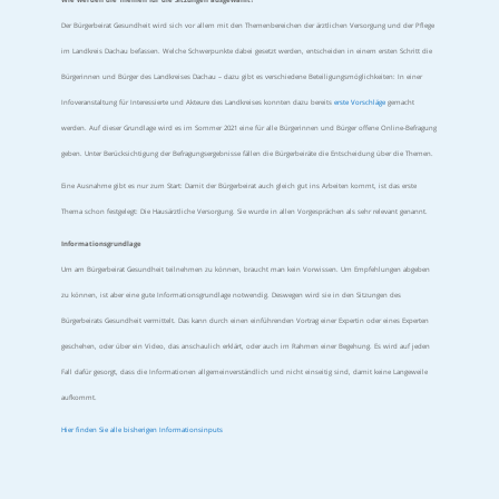
Der Bürgerbeirat Gesundheit wird sich vor allem mit den Themenbereichen der ärztlichen Versorgung und der Pflege
im Landkreis Dachau befassen. Welche Schwerpunkte dabei gesetzt werden, entscheiden in einem ersten Schritt die
Bürgerinnen und Bürger des Landkreises Dachau – dazu gibt es verschiedene Beteiligungsmöglichkeiten: In einer
Infoveranstaltung für Interessierte und Akteure des Landkreises konnten dazu bereits
erste Vorschläge
gemacht
werden. Auf dieser Grundlage wird es im Sommer 2021 eine für alle Bürgerinnen und Bürger offene Online-Befragung
geben. Unter Berücksichtigung der Befragungsergebnisse fällen die Bürgerbeiräte die Entscheidung über die Themen.
Eine Ausnahme gibt es nur zum Start: Damit der Bürgerbeirat auch gleich gut ins Arbeiten kommt, ist das erste
Thema schon festgelegt: Die Hausärztliche Versorgung. Sie wurde in allen Vorgesprächen als sehr relevant genannt.
Informationsgrundlage
Um am Bürgerbeirat Gesundheit teilnehmen zu können, braucht man kein Vorwissen. Um Empfehlungen abgeben
zu können, ist aber eine gute Informationsgrundlage notwendig. Deswegen wird sie in den Sitzungen des
Bürgerbeirats Gesundheit vermittelt. Das kann durch einen einführenden Vortrag einer Expertin oder eines Experten
geschehen, oder über ein Video, das anschaulich erklärt, oder auch im Rahmen einer Begehung. Es wird auf jeden
Fall dafür gesorgt, dass die Informationen allgemeinverständlich und nicht einseitig sind, damit keine Langeweile
aufkommt.
Hier finden Sie alle bisherigen Informationsinputs