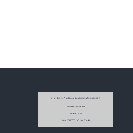
Sie wollen die Projekte der Genossenschaft unterstützen?
Unsere Kontonummer:
Sparkasse Dachau
IBAN DE86 7005 1540 0280 7950 48