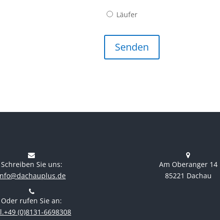
Läufer
Schreiben Sie uns:
Am Oberanger 14
info@dachauplus.de
85221 Dachau
Oder rufen Sie an:
l.+49 (0)8131-6698308