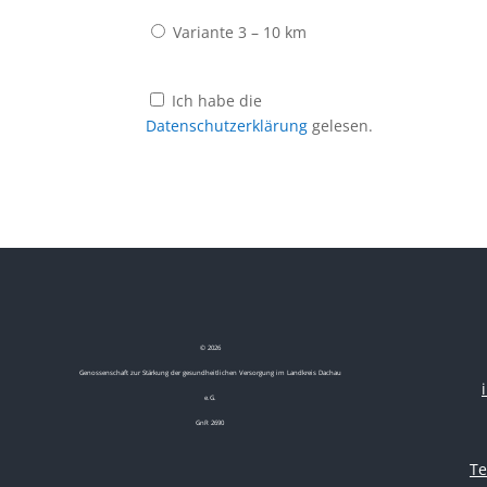
Variante 3 – 10 km
Ich habe die
Datenschutzerklärung
gelesen.
©
2026
Genossenschaft zur Stärkung der gesundheitlichen Versorgung im Landkreis Dachau
e.G.
GnR 2690
Te