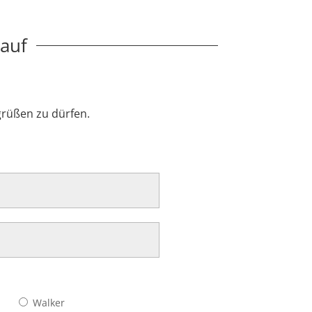
auf
grüßen zu dürfen.
Bitte lasse dieses Feld l
Walker