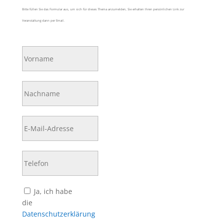
Bitte füllen Sie das Formular aus, um sich für dieses Thema anzumelden, Sie erhalten Ihren persönlichen Link zur
Veranstaltung dann per Email.
Bitte lasse dieses Feld leer.
Ja, ich habe
die
Datenschutzerklärung