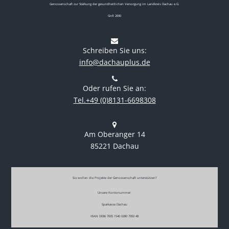
Genossenschaft zur Stärkung der gesundheitlichen Versorgung im Landkreis Dachau e.G.
GnR 2690
Schreiben Sie uns:
info@dachauplus.de
Oder rufen Sie an:
Tel.+49 (0)8131-6698308
Am Oberanger 14
85221 Dachau
Sie wollen die Projekte der Genossenschaft unterstützen?
Unsere Kontonummer:
Sparkasse Dachau
IBAN DE86 7005 1540 0280 7950 48