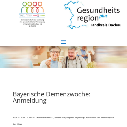
Bayerische Demenzwoche:
Anmeldung
22.09.21 I 16.30 – 18.30 Uhr – Handwerkskoffer „Demenz“ für pflegende Angehörige: Basiswissen und Praxistipps für
den Alltag