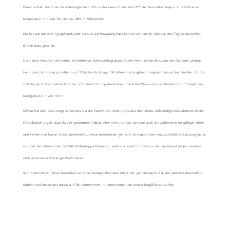
Dieser Leitsatz stand bei der erstmaligen Ausrichtung des Gesundheitslaufs 2023 der Gesundheitsregion Plus Dachau in
Kooperation mit dem TSV Dachau 1865 im Mittelpunkt.
Die Zeit war daher völlig egal und jeder der Lust auf Bewegung hatte konnte sich am 03. Oktober, den Tag der deutschen
Einheit dazu gesellen.
Nach einer Ansprach der beiden Schirmherren, dem Landtagsabgeordneten Herrn Seidenath sowie den Dachauer Landrat
Herrn Löwl, konnte es pünktlich um 11 Uhr für die knapp 150 Teilnehmer losgehen. Insgesamt gab es drei Strecken, für die
sich die Sportler anmelden konnten. Von einer 2 Km Spazierstrecke, über 6 Km Walk- und Laufstrecke bis zur diesjährigen
Königsdisziplin von 10 Km.
Gefreut hat uns, dass einige Spitzensportler der Taekwondo-Abteilung sowie die nahezu vollständige erste Mannschaft der
Fußballabteilung (5. Liga) aktiv teilgenommen haben. Aber nicht nur das, sondern auch die zahlreichen freiwilligen Helfer
und Helferinnen haben dieses Sportevent zu etwas besonderem gemacht. Eine gesondert herauszustellende Leistung gab es
von den TeilnehmerInnen der Selbsthilfegruppe Parkinson, welche allesamt mit Bravour den Zieleinlauf im Jahnstadion
nach absolvierter Strecke geschafft haben.
Somit konnten wir einen besonders schönen Feiertag zelebrieren mit einem gemeinsamen Ziel, den aktiven Lebensstil zu
fördern und freuen uns darauf alle TeilnehmerInnen im kommenden Jahr wieder begrüßen zu dürfen.