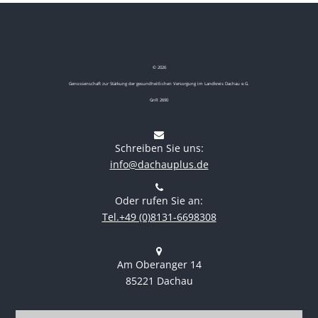
©
2026
Genossenschaft zur Stärkung der gesundheitlichen Versorgung im Landkreis Dachau e.G.
GnR 2690
Schreiben Sie uns:
info@dachauplus.de
Oder rufen Sie an:
Tel.+49 (0)8131-6698308
Am Oberanger 14
85221 Dachau