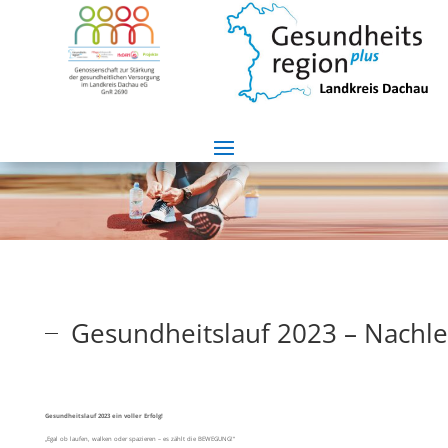
Gesundheitslauf 2023 – Nachl
Gesundheitslauf 2023 ein voller Erfolg!
„Egal ob laufen, walken oder spazieren – es zählt die BEWEGUNG!“