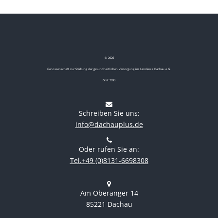
©
2026
Genossenschaft zur Stärkung der gesundheitlichen Versorgung im Landkreis Dachau e.G.
GnR 2690
Schreiben Sie uns:
info@dachauplus.de
Oder rufen Sie an:
Tel.+49 (0)8131-6698308
Am Oberanger 14
85221 Dachau