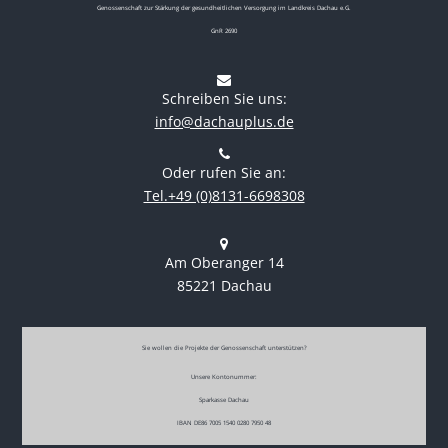
Genossenschaft zur Stärkung der gesundheitlichen Versorgung im Landkreis Dachau e.G.
GnR 2690
Schreiben Sie uns:
info@dachauplus.de
Oder rufen Sie an:
Tel.+49 (0)8131-6698308
Am Oberanger 14
85221 Dachau
Sie wollen die Projekte der Genossenschaft unterstützen?
Unsere Kontonummer:
Sparkasse Dachau
IBAN DE86 7005 1540 0280 7950 48