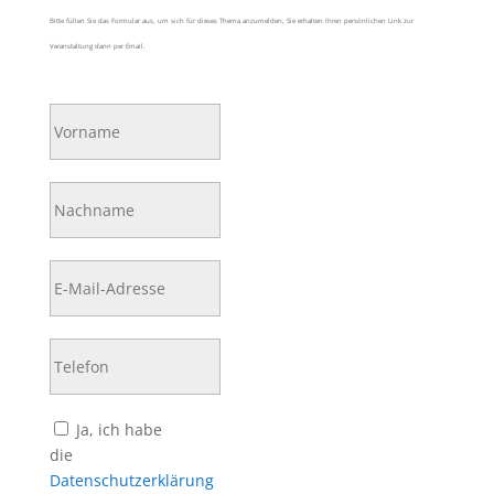
Bitte füllen Sie das Formular aus, um sich für dieses Thema anzumelden, Sie erhalten Ihren persönlichen Link zur
Veranstaltung dann per Email.
Bitte lasse dieses Feld leer.
Ja, ich habe
die
Datenschutzerklärung