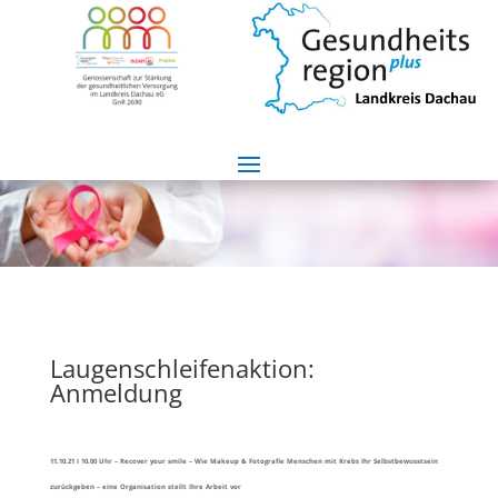
Laugenschleifenaktion:
Anmeldung
11.10.21 I 10.00 Uhr – Recover your smile – Wie Makeup & Fotografie Menschen mit Krebs Ihr Selbstbewusstsein
zurückgeben – eine Organisation stellt Ihre Arbeit vor