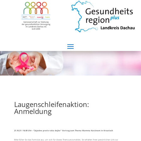
Laugenschleifenaktion:
Anmeldung
21.10.21 I 16.00 Uhr –“Zajedno protiv raka dojke“ Vortrag zum Thema Mamma Karzinom in Kroatisch
Bitte füllen Sie das Formular aus, um sich für dieses Thema anzumelden, Sie erhalten Ihren persönlichen Link zur