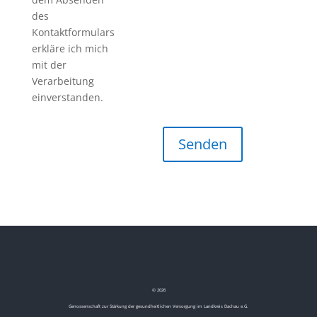
des
Kontaktformulars
erkläre ich mich
mit der
Verarbeitung
einverstanden.
©
2026
Genossenschaft zur Stärkung der gesundheitlichen Versorgung im Landkreis Dachau e.G.