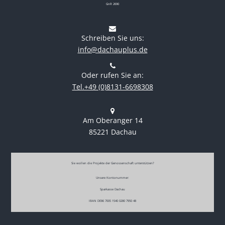
GnR 2690
Schreiben Sie uns:
info@dachauplus.de
Oder rufen Sie an:
Tel.+49 (0)8131-6698308
Am Oberanger 14
85221 Dachau
Sie wollen die Projekte der Genossenschaft unterstützen?
Unsere Kontonummer:
Sparkasse Dachau
IBAN DE86 7005 1540 0280 7950 48