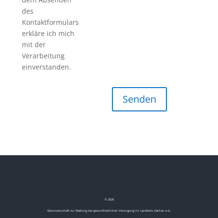
des
Kontaktformulars
erkläre ich mich
mit der
Verarbeitung
einverstanden.
©
2026
Genossenschaft zur Stärkung der gesundheitlichen Versorgung im Landkreis Dachau e.G.