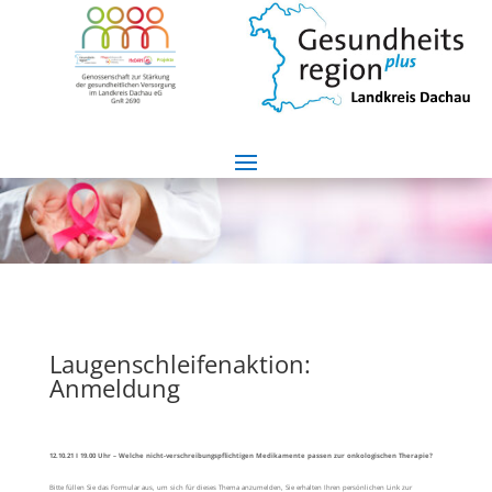
Laugenschleifenaktion:
Anmeldung
12.10.21 I 19.00 Uhr – Welche nicht-verschreibungspflichtigen Medikamente passen zur onkologischen Therapie?
Bitte füllen Sie das Formular aus, um sich für dieses Thema anzumelden, Sie erhalten Ihren persönlichen Link zur