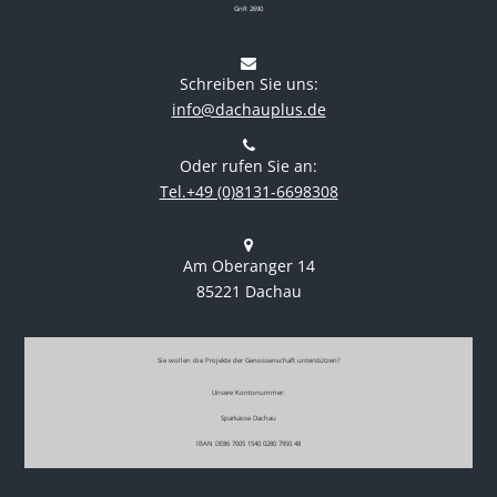
GnR 2690
Schreiben Sie uns:
info@dachauplus.de
Oder rufen Sie an:
Tel.+49 (0)8131-6698308
Am Oberanger 14
85221 Dachau
Sie wollen die Projekte der Genossenschaft unterstützen?
Unsere Kontonummer:
Sparkasse Dachau
IBAN DE86 7005 1540 0280 7950 48