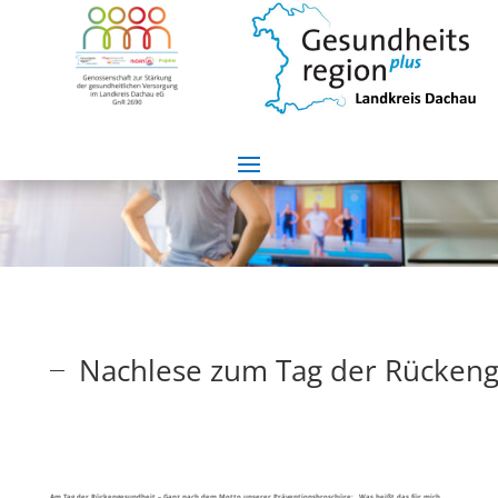
Nachlese zum Tag der Rückeng
Am Tag der Rückengesundheit – Ganz nach dem Motto unserer Präventionsbroschüre: „Was heißt das für mich,