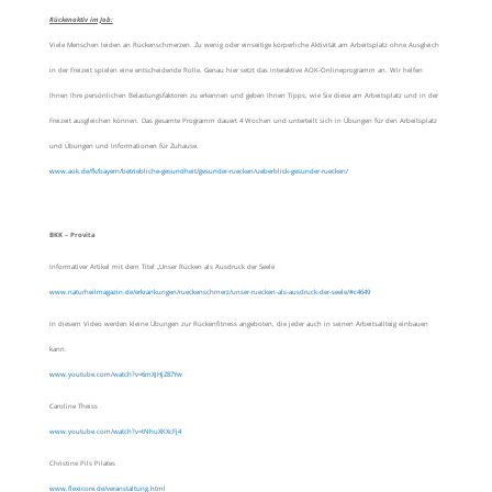
Rückenaktiv im Job:
Viele Menschen leiden an Rückenschmerzen. Zu wenig oder einseitige körperliche Aktivität am Arbeitsplatz ohne Ausgleich
in der Freizeit spielen eine entscheidende Rolle. Genau hier setzt das interaktive AOK-Onlineprogramm an. Wir helfen
Ihnen Ihre persönlichen Belastungsfaktoren zu erkennen und geben Ihnen Tipps, wie Sie diese am Arbeitsplatz und in der
Freizeit ausgleichen können. Das gesamte Programm dauert 4 Wochen und unterteilt sich in Übungen für den Arbeitsplatz
und Übungen und Informationen für Zuhause.
www.aok.de/fk/bayern/betriebliche-gesundheit/gesunder-ruecken/ueberblick-gesunder-ruecken/
BKK – Provita
Informativer Artikel mit dem Titel „Unser Rücken als Ausdruck der Seele
www.naturheilmagazin.de/erkrankungen/rueckenschmerz/unser-ruecken-als-ausdruck-der-seele/#c4649
In diesem Video werden kleine Übungen zur Rückenfitness angeboten, die jeder auch in seinen Arbeitsallteig einbauen
kann.
www.youtube.com/watch?v=6mXJHjZ87Yw
Caroline Theiss
www.youtube.com/watch?v=tNhuXKXcFj4
Christine Pils Pilates
www.flexicore.de/veranstaltung.html