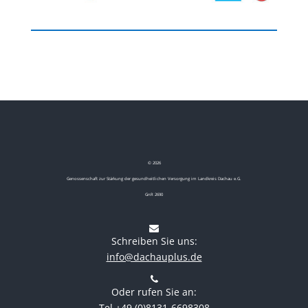
©
2026
Genossenschaft zur Stärkung der gesundheitlichen Versorgung im Landkreis Dachau e.G.
GnR 2690
Schreiben Sie uns:
info@dachauplus.de
Oder rufen Sie an:
Tel.+49 (0)8131-6698308