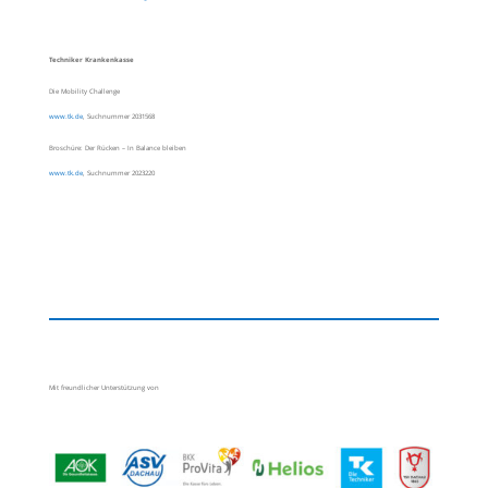
Techniker Krankenkasse
Die Mobility Challenge
www.tk.de
, Suchnummer 2031568
Broschüre: Der Rücken – In Balance bleiben
www.tk.de
, Suchnummer 2023220
Mit freundlicher Unterstützung von