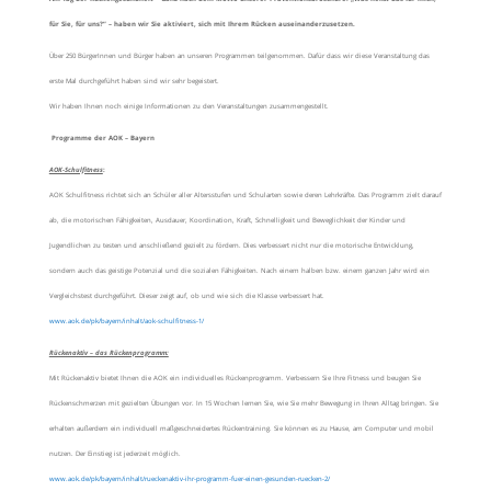
für Sie, für uns?“ – haben wir Sie aktiviert, sich mit Ihrem Rücken auseinanderzusetzen.
Über 250 BürgerInnen und Bürger haben an unseren Programmen teilgenommen. Dafür dass wir diese Veranstaltung das
erste Mal durchgeführt haben sind wir sehr begeistert.
Wir haben Ihnen noch einige Informationen zu den Veranstaltungen zusammengestellt.
Programme der AOK – Bayern
AOK-Schulfitness
:
AOK Schulfitness richtet sich an Schüler aller Altersstufen und Schularten sowie deren Lehrkräfte. Das Programm zielt darauf
ab, die motorischen Fähigkeiten, Ausdauer, Koordination, Kraft, Schnelligkeit und Beweglichkeit der Kinder und
Jugendlichen zu testen und anschließend gezielt zu fördern. Dies verbessert nicht nur die motorische Entwicklung,
sondern auch das geistige Potenzial und die sozialen Fähigkeiten. Nach einem halben bzw. einem ganzen Jahr wird ein
Vergleichstest durchgeführt. Dieser zeigt auf, ob und wie sich die Klasse verbessert hat.
www.aok.de/pk/bayern/inhalt/aok-schulfitness-1/
Rückenaktiv – das Rückenprogramm:
Mit Rückenaktiv bietet Ihnen die AOK ein individuelles Rückenprogramm. Verbessern Sie Ihre Fitness und beugen Sie
Rückenschmerzen mit gezielten Übungen vor. In 15 Wochen lernen Sie, wie Sie mehr Bewegung in Ihren Alltag bringen. Sie
erhalten außerdem ein individuell maßgeschneidertes Rückentraining. Sie können es zu Hause, am Computer und mobil
nutzen. Der Einstieg ist jederzeit möglich.
www.aok.de/pk/bayern/inhalt/rueckenaktiv-ihr-programm-fuer-einen-gesunden-ruecken-2/