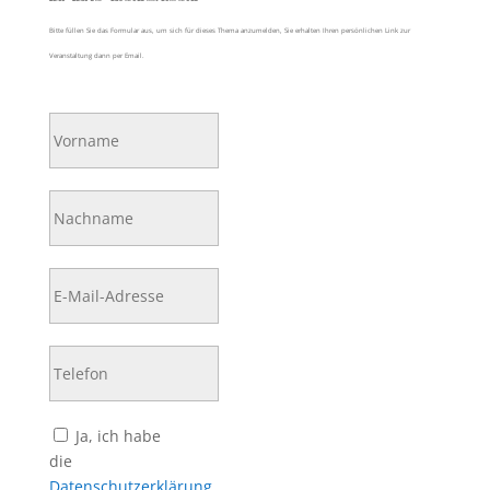
Bitte füllen Sie das Formular aus, um sich für dieses Thema anzumelden, Sie erhalten Ihren persönlichen Link zur
Veranstaltung dann per Email.
Bitte lasse dieses Feld leer.
Ja, ich habe
die
Datenschutzerklärung