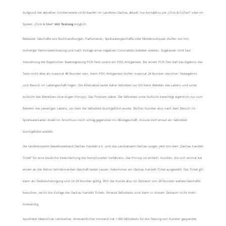
Aufgrund der aktuellen Inzidenzwerte ist Einkaufen im Landkreis Dachau aktuell nur kontaktlos per „Click & Collect“ oder im
System „Click & Meet“
mit Testung
möglich.
Bedeutet: Geschäfte wie Buchhandlungen, Parfümerien, Spielwarengeschäfte oder Modeboutiquen dürfen nur mit
vorheriger Terminvereinbarung und nach Vorlage eines negativen Coronatests betreten werden. Zugelassen sind laut
Verordnung der Bayerischen Staatsregierung PCR-Tests sowie ein POC-Antigentest. Bei einem PCR-Test darf das Ergebnis des
Tests nicht älter als maximal 48 Stunden sein, beim POC-Antigentest dürfen maximal 24 Stunden zwischen Testergebnis
und Besuch im Ladengeschäft liegen. Die Alternative lautet daher Selbsttest vor Ort beim Betreten des Ladens und unter
Aufsicht des Betreibers (Vier-Augen-Prinzip). Das Problem dabei: Der Selbsttest unter Aufsicht berechtigt eigentlich nur zum
Betreten des jeweiligen Ladens, vor dem der Selbsttest durchgeführt wurde. Wollen Kunden also nach dem Besuch im
Spielwarenladen direkt im Anschluss noch schräg gegenüber ins Modegeschäft, müsste dort erneut ein Selbsttest
durchgeführt werden.
Der landkreisweite Gewerbeverband Dachau handelt e.V. und das Landratsamt Dachau sorgen jetzt mit dem „Dachau handelt
Ticket“ für eine deutliche Vereinfachung des komplizierten Verfahrens. Das Prinzip ist einfach: Kunden, die sich einmal bei
einem an der Aktion teilnehmenden Geschäft testen lassen, bekommen ein Dachau handelt Ticket ausgestellt. Das Ticket gilt
dann als Testbescheinigung und ist 24 Stunden gültig. Will der Kunde also im Zeitraum von 24 Stunden weitere Geschäfte
besuchen, reicht die Vorlage des Dachau handelt Tickets. Erneute Selbsttests sind dann in diesem Zeitraum nicht mehr
notwendig.
Apotheker Maximilian Lernbecher, ehrenamtlicher Vorstand hat 1.000 Selbsttests für die Testung von Kunden gespendet.