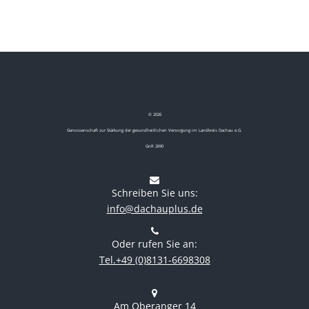
©
2026
Genossenschaft zur Stärkung der gesundheitlichen Versorgung im Landkreis Dachau e.G.
GnR 2690
Schreiben Sie uns:
info@dachauplus.de
Oder rufen Sie an:
Tel.+49 (0)8131-6698308
Am Oberanger 14