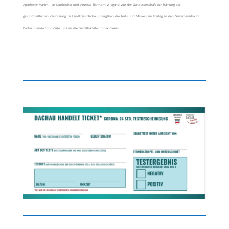
Apotheker Maximilian Lernbecher und Annette Eichhorn-Wiegand von der Genossenschaft zur Stärkung der
gesundheitlichen Versorgung im Landkreis Dachau übergaben die Tests und Masken am Freitag an den Gewerbeverband
Dachau handelt zur Verteilung an die Einzelhändler im Landkreis.