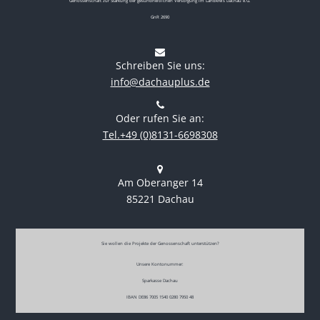
Genossenschaft zur Stärkung der gesundheitlichen Versorgung im Landkreis Dachau e.G.
GnR 2690
Schreiben Sie uns:
info@dachauplus.de
Oder rufen Sie an:
Tel.+49 (0)8131-6698308
Am Oberanger 14
85221 Dachau
Sie wollen die Projekte der Genossenschaft unterstützen?
Unsere Kontonummer:
Sparkasse Dachau
IBAN DE86 7005 1540 0280 7950 48