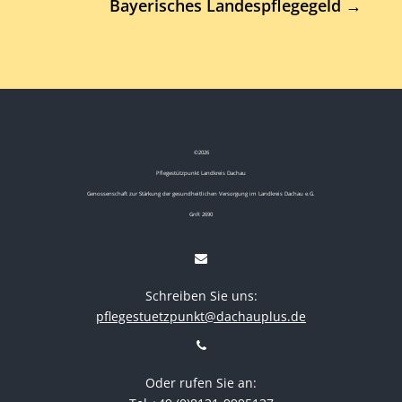
Bayerisches Landespflegegeld
→
©
2026
Pflegestützpunkt Landkreis Dachau
Genossenschaft zur Stärkung der gesundheitlichen Versorgung im Landkreis Dachau e.G.
GnR 2690
Schreiben Sie uns:
pflegestuetzpunkt@dachauplus.de
Oder rufen Sie an: