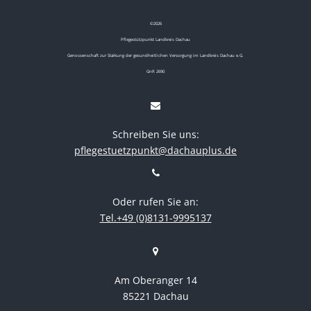
©
2026
Pflegestützpunkt Landkreis Dachau
Genossenschaft zur Stärkung der gesundheitlichen Versorgung im Landkreis Dachau e.G.
GnR 2690
Schreiben Sie uns:
pflegestuetzpunkt@dachauplus.de
Oder rufen Sie an:
Tel.+49 (0)8131-9995137
Am Oberanger 14
85221 Dachau