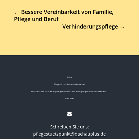
←
Bessere Vereinbarkeit von Familie,
Pflege und Beruf
Verhinderungspflege
→
©
2026
Pflegestützpunkt Landkreis Dachau
Genossenschaft zur Stärkung der gesundheitlichen Versorgung im Landkreis Dachau e.G.
GnR 2690
Schreiben Sie uns:
pflegestuetzpunkt@dachauplus.de