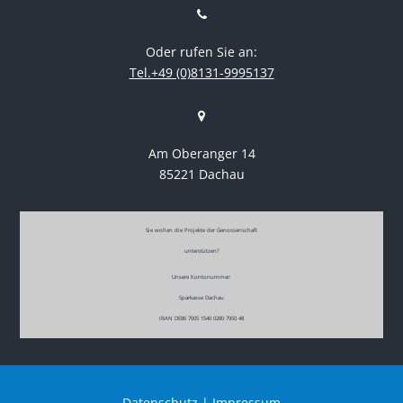
Oder rufen Sie an:
Tel.+49 (0)8131-9995137
Am Oberanger 14
85221 Dachau
Sie wollen die Projekte der Genossenschaft
unterstützen?
Unsere Kontonummer:
Sparkasse Dachau
IBAN DE86 7005 1540 0280 7950 48
Datenschutz
|
Impressum