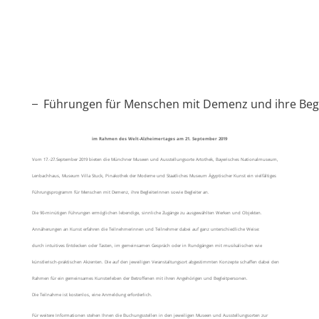
Führungen für Menschen mit Demenz und ihre Begl
im Rahmen des Welt-Alzheimertages am 21. September 2019
Vom 17.-27.September 2019 bieten die Münchner Museen und Ausstellungsorte Artothek, Bayerisches Nationalmuseum,
Lenbachhaus, Museum Villa Stuck, Pinakothek der Moderne und Staatliches Museum Ägyptischer Kunst ein vielfältiges
Führungsprogramm für Menschen mit Demenz, ihre Begleiterinnen sowie Begleiter an.
Die 90-minütigen Führungen ermöglichen lebendige, sinnliche Zugänge zu ausgewählten Werken und Objekten.
Annäherungen an Kunst erfahren die Teilnehmerinnen und Teilnehmer dabei auf ganz unterschiedliche Weise:
durch intuitives Entdecken oder Tasten, im gemeinsamen Gespräch oder in Rundgängen mit musikalischen wie
künstlerisch-praktischen Akzenten. Die auf den jeweiligen Veranstaltungsort abgestimmten Konzepte schaffen dabei den
Rahmen für ein gemeinsames Kunsterleben der Betroffenen mit ihren Angehörigen und Begleitpersonen.
Die Teilnahme ist kostenlos, eine Anmeldung erforderlich.
Für weitere Informationen stehen Ihnen die Buchungsstellen in den jeweiligen Museen und Ausstellungsorten zur