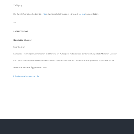
Verfügung.
Die Kurz-Information finden Sie
» hier
, das komplette Programm können Sie
» hier
herunter laden.
+++
PRESSEKONTAKT
Henriette Schuster
Koordination
KunstZeit – Führungen für Menschen mit Demenz im Auftrag des Kulturreferats der Landeshauptstadt München Museum
Villa Stuck Pinakotheken Städtischer Kunstraum Artothek Lenbachhaus und Kunstbau Bayerisches Nationalmuseum
Staatliches Museum Ägyptischer Kunst.
info@kunstzeit-muenchen.de