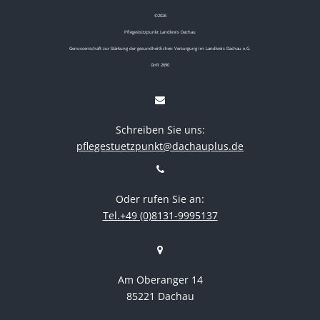
©
2026
Pflegestützpunkt Landkreis Dachau
Genossenschaft zur Stärkung der gesundheitlichen Versorgung im Landkreis Dachau e.G.
GnR 2690
Schreiben Sie uns:
pflegestuetzpunkt@dachauplus.de
Oder rufen Sie an:
Tel.+49 (0)8131-9995137
Am Oberanger 14
85221 Dachau