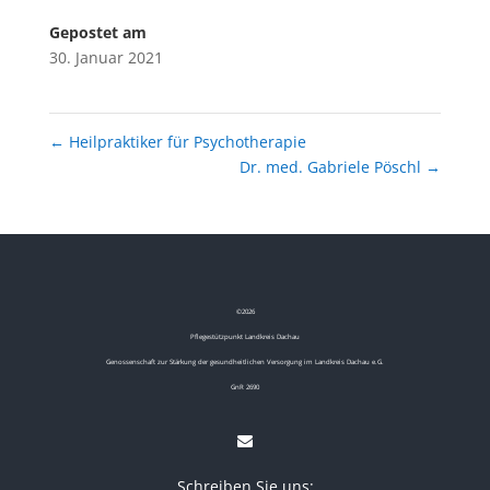
Gepostet am
30. Januar 2021
←
Heilpraktiker für Psychotherapie
Dr. med. Gabriele Pöschl
→
©
2026
Pflegestützpunkt Landkreis Dachau
Genossenschaft zur Stärkung der gesundheitlichen Versorgung im Landkreis Dachau e.G.
GnR 2690
Schreiben Sie uns: