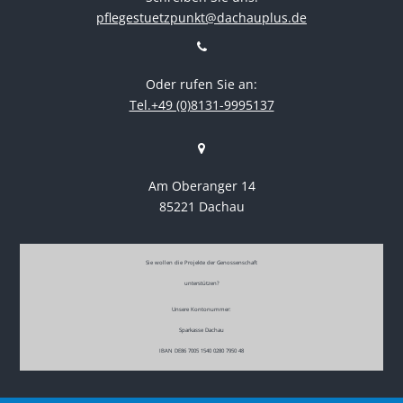
pflegestuetzpunkt@dachauplus.de
Oder rufen Sie an:
Tel.+49 (0)8131-9995137
Am Oberanger 14
85221 Dachau
Sie wollen die Projekte der Genossenschaft
unterstützen?
Unsere Kontonummer:
Sparkasse Dachau
IBAN DE86 7005 1540 0280 7950 48