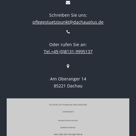
Schreiben Sie uns:
pflegestuetzpunkt@dachauplus.de
Oder rufen Sie an:
Tel.+49 (0)8131-9995137
Am Oberanger 14
85221 Dachau
Sie wollen die Projekte der Genossenschaft
unterstützen?
Unsere Kontonummer:
Sparkasse Dachau
IBAN DE86 7005 1540 0280 7950 48