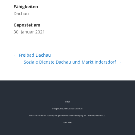
Fähigkeiten
Dachau
Gepostet am
30. Januar 2021
←
Freibad Dachau
Soziale Dienste Dachau und Markt Indersdorf
→
©
2026
Pflegestützpunkt Landkreis Dachau
Genossenschaft zur Stärkung der gesundheitlichen Versorgung im Landkreis Dachau e.G.
GnR 2690