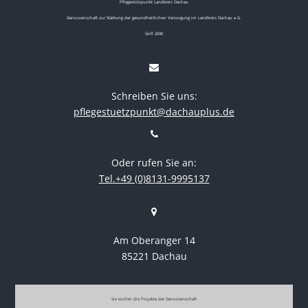
Pflegestützpunkt Landkreis Dachau
Genossenschaft zur Stärkung der gesundheitlichen Versorgung im Landkreis Dachau e.G.
GnR 2690
Schreiben Sie uns:
pflegestuetzpunkt@dachauplus.de
Oder rufen Sie an:
Tel.+49 (0)8131-9995137
Am Oberanger 14
85221 Dachau
Sie wollen die Projekte der Genossenschaft