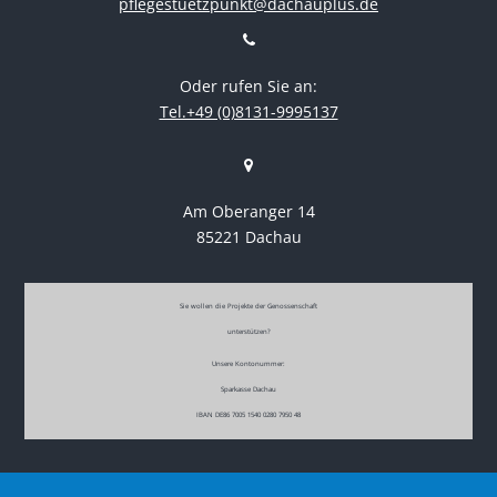
pflegestuetzpunkt@dachauplus.de
Oder rufen Sie an:
Tel.+49 (0)8131-9995137
Am Oberanger 14
85221 Dachau
Sie wollen die Projekte der Genossenschaft
unterstützen?
Unsere Kontonummer:
Sparkasse Dachau
IBAN DE86 7005 1540 0280 7950 48