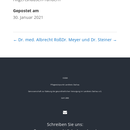
Gepostet am
30. Januar 2021
←
Dr. med. Albrecht Roß
Dr. Meyer und Dr. Steiner
→
©
2026
Pflegestützpunkt Landkreis Dachau
Genossenschaft zur Stärkung der gesundheitlichen Versorgung im Landkreis Dachau e.G.
GnR 2690
Schreiben Sie uns: