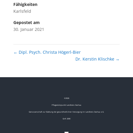
Fähigkeiten
Karlsfeld
Gepostet am
30. Januar 2021
←
Dipl. Psych. Christa Högerl-Bier
Dr. Kerstin Klischke
→
©
2026
Pflegestützpunkt Landkreis Dachau
Genossenschaft zur Stärkung der gesundheitlichen Versorgung im Landkreis Dachau e.G.
GnR 2690