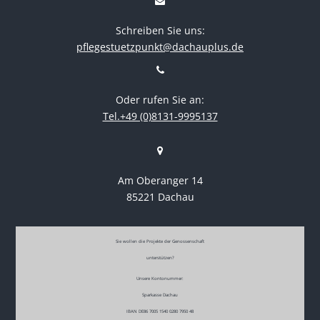
Schreiben Sie uns:
pflegestuetzpunkt@dachauplus.de
Oder rufen Sie an:
Tel.+49 (0)8131-9995137
Am Oberanger 14
85221 Dachau
Sie wollen die Projekte der Genossenschaft
unterstützen?
Unsere Kontonummer:
Sparkasse Dachau
IBAN DE86 7005 1540 0280 7950 48