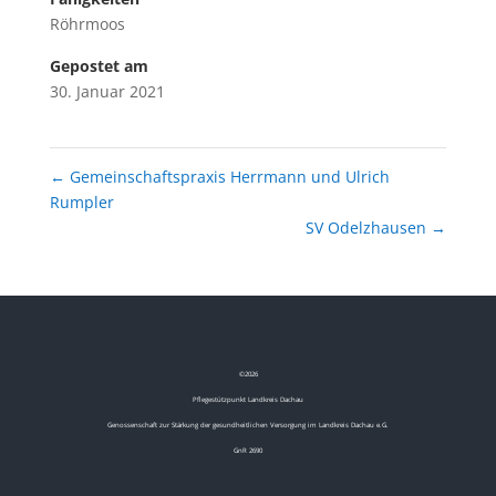
Röhrmoos
Gepostet am
30. Januar 2021
←
Gemeinschaftspraxis Herrmann und Ulrich
Rumpler
SV Odelzhausen
→
©
2026
Pflegestützpunkt Landkreis Dachau
Genossenschaft zur Stärkung der gesundheitlichen Versorgung im Landkreis Dachau e.G.
GnR 2690