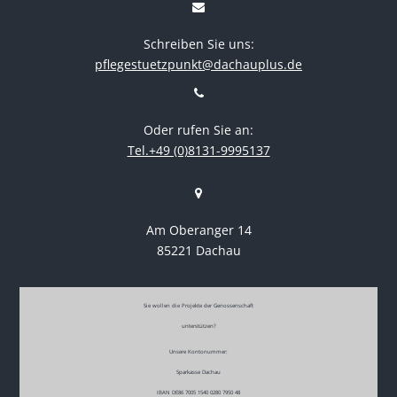
Schreiben Sie uns:
pflegestuetzpunkt@dachauplus.de
Oder rufen Sie an:
Tel.+49 (0)8131-9995137
Am Oberanger 14
85221 Dachau
Sie wollen die Projekte der Genossenschaft
unterstützen?
Unsere Kontonummer:
Sparkasse Dachau
IBAN DE86 7005 1540 0280 7950 48