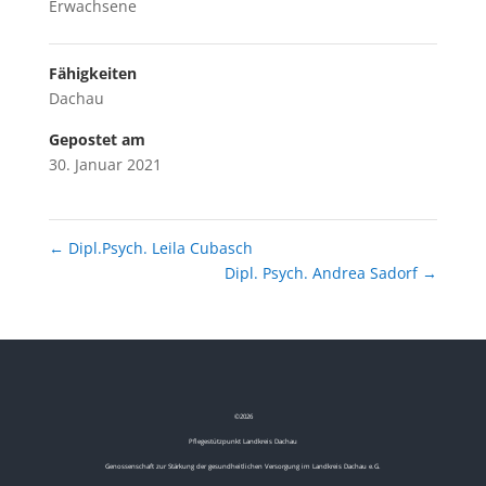
Erwachsene
Fähigkeiten
Dachau
Gepostet am
30. Januar 2021
←
Dipl.Psych. Leila Cubasch
Dipl. Psych. Andrea Sadorf
→
©
2026
Pflegestützpunkt Landkreis Dachau
Genossenschaft zur Stärkung der gesundheitlichen Versorgung im Landkreis Dachau e.G.