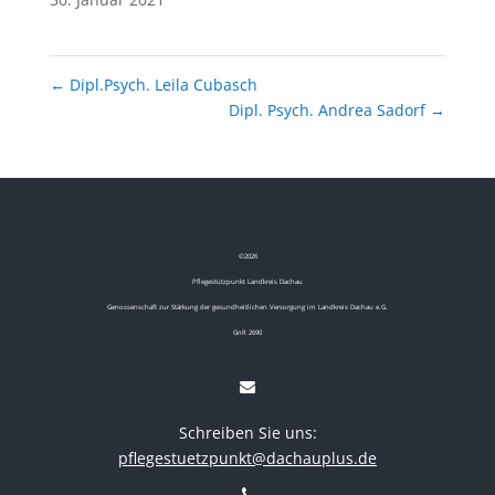
←
Dipl.Psych. Leila Cubasch
Dipl. Psych. Andrea Sadorf
→
©
2026
Pflegestützpunkt Landkreis Dachau
Genossenschaft zur Stärkung der gesundheitlichen Versorgung im Landkreis Dachau e.G.
GnR 2690
Schreiben Sie uns:
pflegestuetzpunkt@dachauplus.de