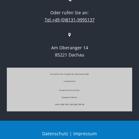
Oder rufen Sie an:
Tel.+49 (0)8131-9995137
Am Oberanger 14
85221 Dachau
Sie wollen die Projekte der Genossenschaft
unterstützen?
Unsere Kontonummer:
Sparkasse Dachau
IBAN DE86 7005 1540 0280 7950 48
Datenschutz
|
Impressum