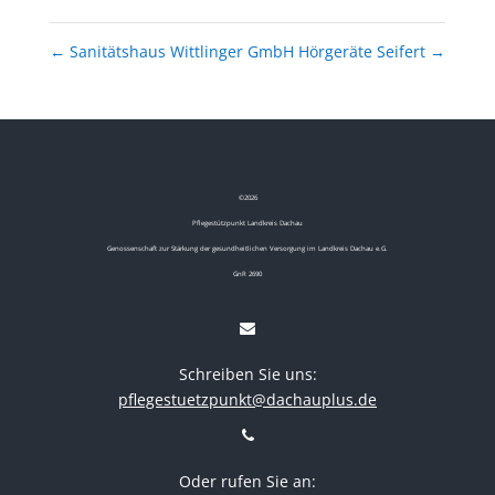
←
Sanitätshaus Wittlinger GmbH
Hörgeräte Seifert
→
©
2026
Pflegestützpunkt Landkreis Dachau
Genossenschaft zur Stärkung der gesundheitlichen Versorgung im Landkreis Dachau e.G.
GnR 2690
Schreiben Sie uns:
pflegestuetzpunkt@dachauplus.de
Oder rufen Sie an: