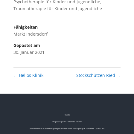
Psychotherapie für Kinder und Jugendliche,
Traumatherapie für Kinder und Jugendliche
Fähigkeiten
Markt Indersdorf
Gepostet am
30. Januar 2021
←
Helios Klinik
Stockschützen Ried
→
©
2026
Pflegestützpunkt Landkreis Dachau
Genossenschaft zur Stärkung der gesundheitlichen Versorgung im Landkreis Dachau e.G.