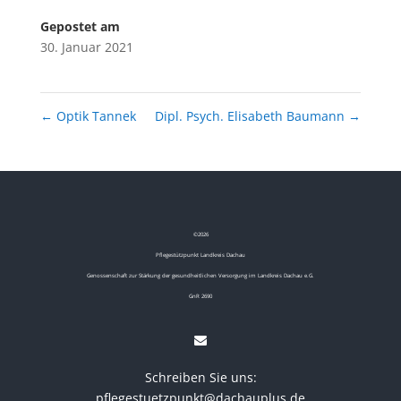
Gepostet am
30. Januar 2021
←
Optik Tannek
Dipl. Psych. Elisabeth Baumann
→
©
2026
Pflegestützpunkt Landkreis Dachau
Genossenschaft zur Stärkung der gesundheitlichen Versorgung im Landkreis Dachau e.G.
GnR 2690
Schreiben Sie uns:
pflegestuetzpunkt@dachauplus.de