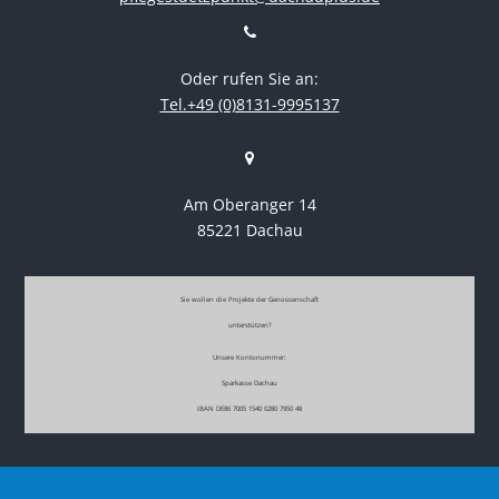
Oder rufen Sie an:
Tel.+49 (0)8131-9995137
Am Oberanger 14
85221 Dachau
Sie wollen die Projekte der Genossenschaft
unterstützen?
Unsere Kontonummer:
Sparkasse Dachau
IBAN DE86 7005 1540 0280 7950 48