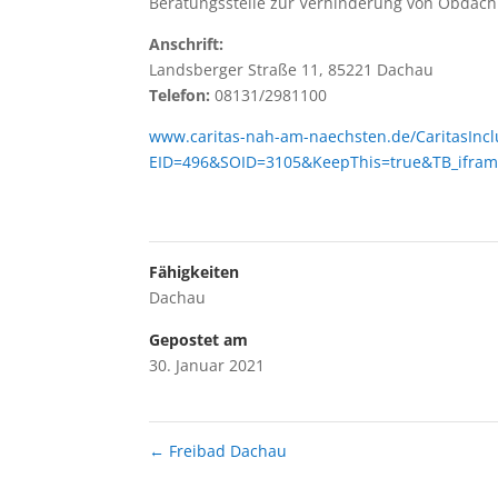
Beratungsstelle zur Verhinderung von Obdachl
Anschrift:
Landsberger Straße 11, 85221 Dachau
Telefon:
08131/2981100
www.caritas-nah-am-naechsten.de/CaritasIncl
EID=496&SOID=3105&KeepThis=true&TB_ifram
Fähigkeiten
Dachau
Gepostet am
30. Januar 2021
←
Freibad Dachau