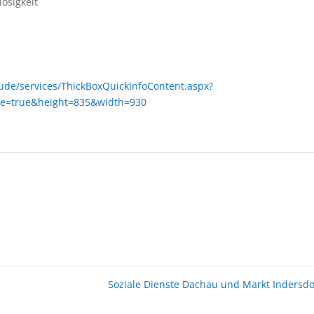
osigkeit
ude/services/ThickBoxQuickInfoContent.aspx?
e=true&height=835&width=930
Soziale Dienste Dachau und Markt Indersd