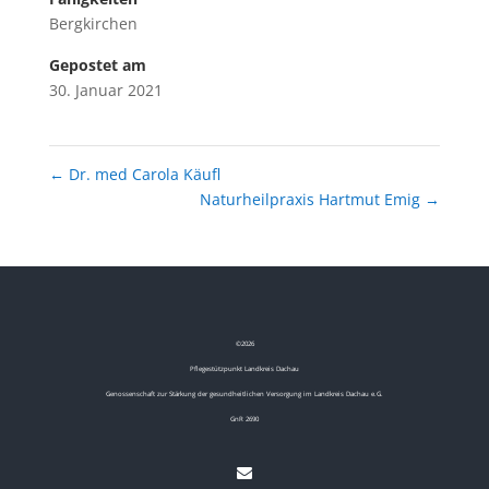
Bergkirchen
Gepostet am
30. Januar 2021
←
Dr. med Carola Käufl
Naturheilpraxis Hartmut Emig
→
©
2026
Pflegestützpunkt Landkreis Dachau
Genossenschaft zur Stärkung der gesundheitlichen Versorgung im Landkreis Dachau e.G.
GnR 2690