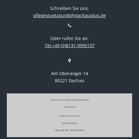
Schreiben Sie uns:
pflegestuetzpunkt@dachauplus.de
Oder rufen Sie an:
Tel.+49 (0)8131-9995137
Am Oberanger 14
85221 Dachau
Sie wollen die Projekte der Genossenschaft
unterstützen?
Unsere Kontonummer:
Sparkasse Dachau
IBAN DE86 7005 1540 0280 7950 48