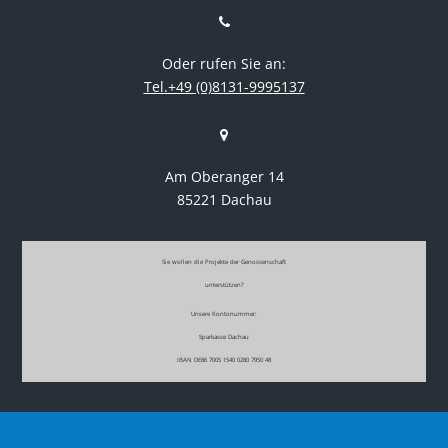
Oder rufen Sie an:
Tel.+49 (0)8131-9995137
Am Oberanger 14
85221 Dachau
Sie wollen die Projekte der Genossenschaft
unterstützen?
Unsere Kontonummer:
Sparkasse Dachau
IBAN DE86 7005 1540 0280 7950 48