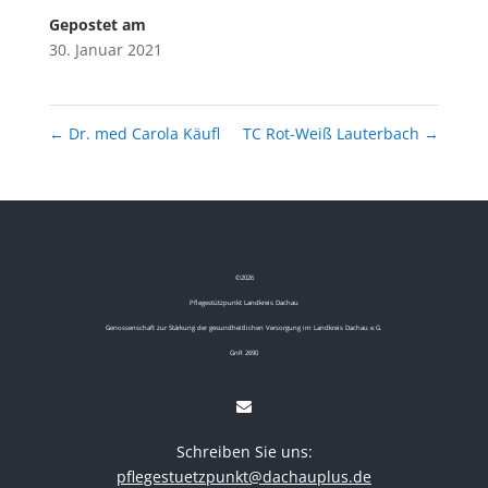
Gepostet am
30. Januar 2021
←
Dr. med Carola Käufl
TC Rot-Weiß Lauterbach
→
©
2026
Pflegestützpunkt Landkreis Dachau
Genossenschaft zur Stärkung der gesundheitlichen Versorgung im Landkreis Dachau e.G.
GnR 2690
Schreiben Sie uns:
pflegestuetzpunkt@dachauplus.de