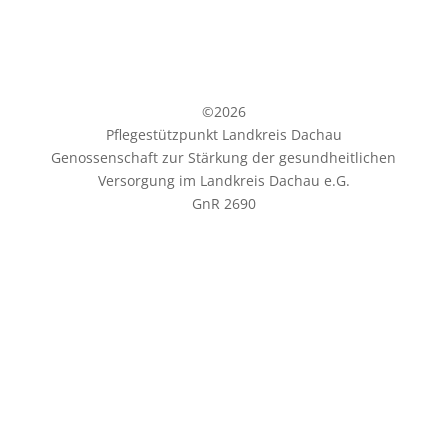
©
2026
Pflegestützpunkt Landkreis Dachau
Genossenschaft zur Stärkung der gesundheitlichen
Versorgung im Landkreis Dachau e.G.
GnR 2690
Schreiben Sie uns:
pflegestuetzpunkt@dachauplus.de
Oder rufen Sie an:
Tel.+49 (0)8131-9995137