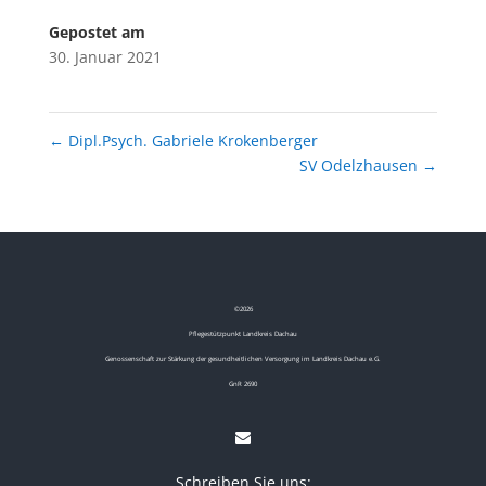
Gepostet am
30. Januar 2021
←
Dipl.Psych. Gabriele Krokenberger
SV Odelzhausen
→
©
2026
Pflegestützpunkt Landkreis Dachau
Genossenschaft zur Stärkung der gesundheitlichen Versorgung im Landkreis Dachau e.G.
GnR 2690
Schreiben Sie uns: