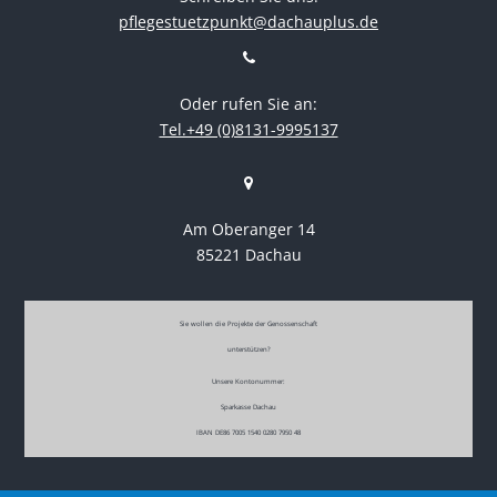
pflegestuetzpunkt@dachauplus.de
Oder rufen Sie an:
Tel.+49 (0)8131-9995137
Am Oberanger 14
85221 Dachau
Sie wollen die Projekte der Genossenschaft
unterstützen?
Unsere Kontonummer:
Sparkasse Dachau
IBAN DE86 7005 1540 0280 7950 48