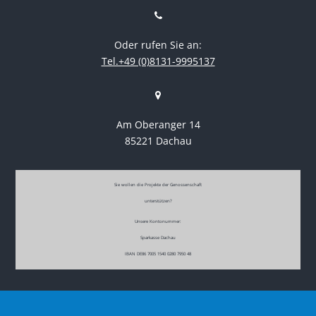
Oder rufen Sie an:
Tel.+49 (0)8131-9995137
Am Oberanger 14
85221 Dachau
Sie wollen die Projekte der Genossenschaft
unterstützen?
Unsere Kontonummer:
Sparkasse Dachau
IBAN DE86 7005 1540 0280 7950 48