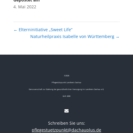
4. Mai 2022
←
Elterninitiative „Sweet Life“
Naturheilpraxis Isabelle von Württemberg
→
©
2026
Pflegestützpunkt Landkreis Dachau
Genossenschaft zur Stärkung der gesundheitlichen Versorgung im Landkreis Dachau e.G.
GnR 2690
Schreiben Sie uns:
pflegestuetzpunkt@dachauplus.de