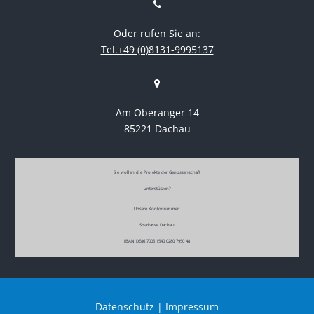
Oder rufen Sie an:
Tel.+49 (0)8131-9995137
Am Oberanger 14
85221 Dachau
Sie wollen die Projekte der Genossenschaft
unterstützen?
Unsere Kontonummer:
Sparkasse Dachau
IBAN DE86 7005 1540 0280 7950 48
Datenschutz
|
Impressum