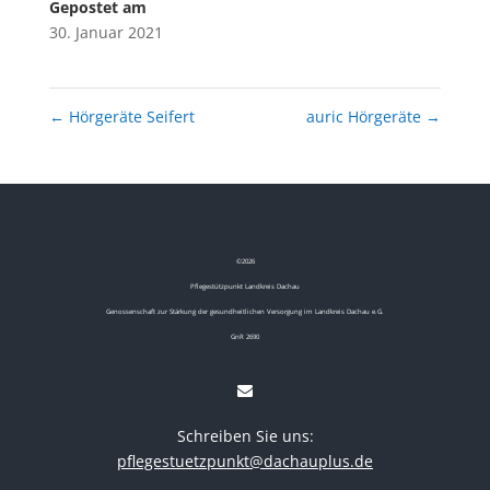
Gepostet am
30. Januar 2021
←
Hörgeräte Seifert
auric Hörgeräte
→
©
2026
Pflegestützpunkt Landkreis Dachau
Genossenschaft zur Stärkung der gesundheitlichen Versorgung im Landkreis Dachau e.G.
GnR 2690
Schreiben Sie uns:
pflegestuetzpunkt@dachauplus.de