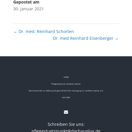
Gepostet am
30. Januar 2021
←
Dr. med. Reinhard Schorten
Dr. med Reinhard Eisenberger
→
©
2026
Pflegestützpunkt Landkreis Dachau
Genossenschaft zur Stärkung der gesundheitlichen Versorgung im Landkreis Dachau e.G.
GnR 2690
Schreiben Sie uns:
pflegestuetzpunkt@dachauplus.de