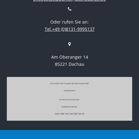
Oder rufen Sie an:
Tel.+49 (0)8131-9995137
Am Oberanger 14
85221 Dachau
Sie wollen die Projekte der Genossenschaft
unterstützen?
Unsere Kontonummer:
Sparkasse Dachau
IBAN DE86 7005 1540 0280 7950 48