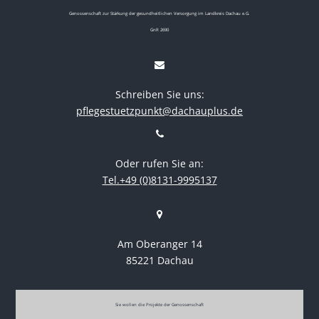
Genossenschaft zur Stärkung der gesundheitlichen Versorgung im Landkreis Dachau e.G.
GnR 2690
Schreiben Sie uns:
pflegestuetzpunkt@dachauplus.de
Oder rufen Sie an:
Tel.+49 (0)8131-9995137
Am Oberanger 14
85221 Dachau
Sie wollen die Projekte der Genossenschaft