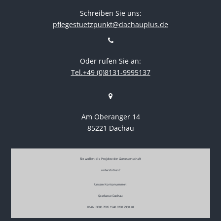
Schreiben Sie uns:
pflegestuetzpunkt@dachauplus.de
Oder rufen Sie an:
Tel.+49 (0)8131-9995137
Am Oberanger 14
85221 Dachau
Sie wollen die Projekte der Genossenschaft
unterstützen?
Unsere Kontonummer:
Sparkasse Dachau
IBAN DE86 7005 1540 0280 7950 48