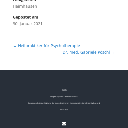
Haimhausen
Gepostet am
30. Januar 2021
←
Heilpraktiker für Psychotherapie
Dr. med. Gabriele Pöschl
→
©
2026
Pflegestützpunkt Landkreis Dachau
Genossenschaft zur Stärkung der gesundheitlichen Versorgung im Landkreis Dachau e.G.
GnR 2690