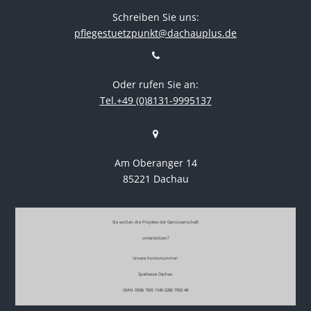
Schreiben Sie uns:
pflegestuetzpunkt@dachauplus.de
Oder rufen Sie an:
Tel.+49 (0)8131-9995137
Am Oberanger 14
85221 Dachau
Sie wollen die Projekte der Genossenschaft
unterstützen?
Unsere Kontonummer:
Sparkasse Dachau
IBAN DE86 7005 1540 0280 7950 48