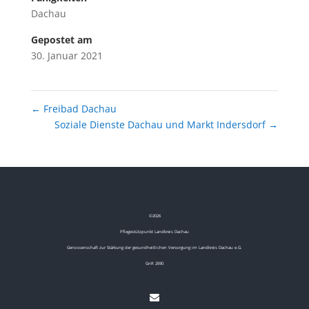
Dachau
Gepostet am
30. Januar 2021
←
Freibad Dachau
Soziale Dienste Dachau und Markt Indersdorf
→
©
2026
Pflegestützpunkt Landkreis Dachau
Genossenschaft zur Stärkung der gesundheitlichen Versorgung im Landkreis Dachau e.G.
GnR 2690