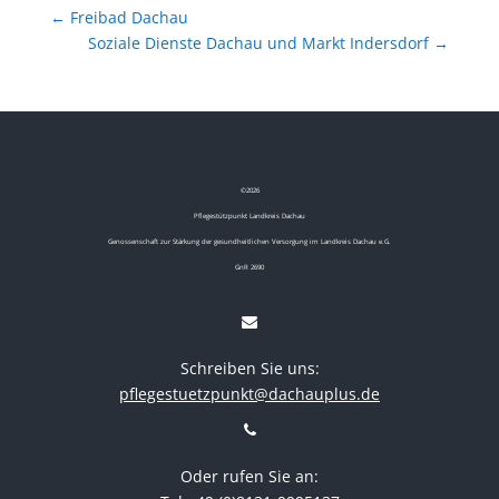
←
Freibad Dachau
Soziale Dienste Dachau und Markt Indersdorf
→
©
2026
Pflegestützpunkt Landkreis Dachau
Genossenschaft zur Stärkung der gesundheitlichen Versorgung im Landkreis Dachau e.G.
GnR 2690
Schreiben Sie uns:
pflegestuetzpunkt@dachauplus.de
Oder rufen Sie an: