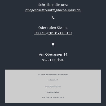
Schreiben Sie uns:
pflegestuetzpunkt@dachauplus.de
Oder rufen Sie an:
Tel.+49 (0)8131-9995137
Am Oberanger 14
85221 Dachau
Sie wollen die Projekte der Genossenschaft
unterstützen?
Unsere Kontonummer:
Sparkasse Dachau
IBAN DE86 7005 1540 0280 7950 48