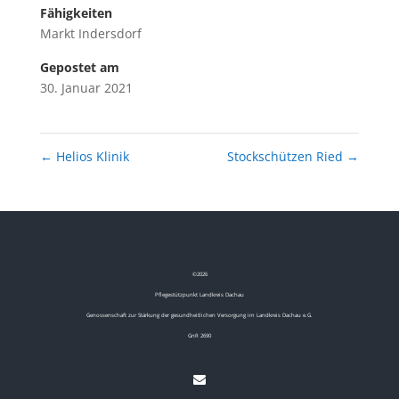
Fähigkeiten
Markt Indersdorf
Gepostet am
30. Januar 2021
←
Helios Klinik
Stockschützen Ried
→
©
2026
Pflegestützpunkt Landkreis Dachau
Genossenschaft zur Stärkung der gesundheitlichen Versorgung im Landkreis Dachau e.G.
GnR 2690