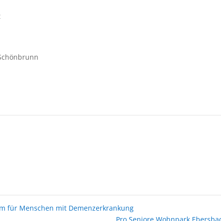
t
4 Schönbrunn
im für Menschen mit Demenzerkrankung
Pro Seniore Wohnpark Ebersb