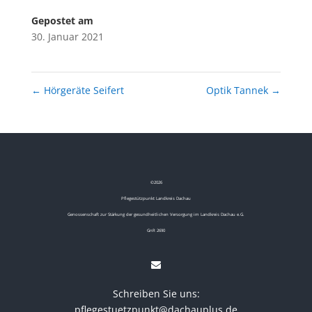
Gepostet am
30. Januar 2021
←
Hörgeräte Seifert
Optik Tannek
→
©
2026
Pflegestützpunkt Landkreis Dachau
Genossenschaft zur Stärkung der gesundheitlichen Versorgung im Landkreis Dachau e.G.
GnR 2690
Schreiben Sie uns:
pflegestuetzpunkt@dachauplus.de