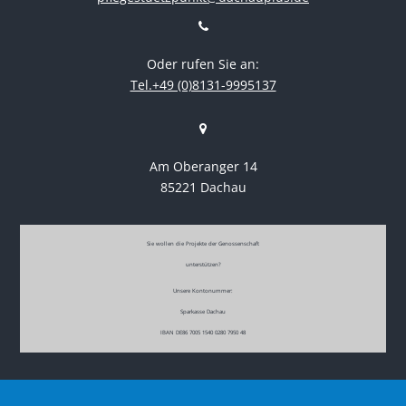
Oder rufen Sie an:
Tel.+49 (0)8131-9995137
Am Oberanger 14
85221 Dachau
Sie wollen die Projekte der Genossenschaft
unterstützen?
Unsere Kontonummer:
Sparkasse Dachau
IBAN DE86 7005 1540 0280 7950 48