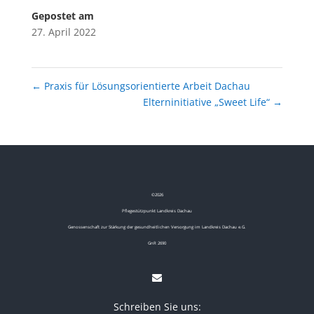
Gepostet am
27. April 2022
←
Praxis für Lösungsorientierte Arbeit Dachau
Elterninitiative „Sweet Life“
→
©
2026
Pflegestützpunkt Landkreis Dachau
Genossenschaft zur Stärkung der gesundheitlichen Versorgung im Landkreis Dachau e.G.
GnR 2690
Schreiben Sie uns: