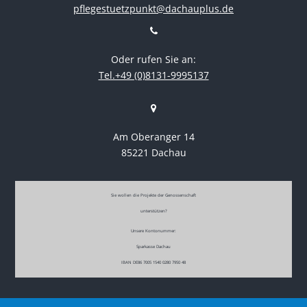
pflegestuetzpunkt@dachauplus.de
Oder rufen Sie an:
Tel.+49 (0)8131-9995137
Am Oberanger 14
85221 Dachau
Sie wollen die Projekte der Genossenschaft
unterstützen?
Unsere Kontonummer:
Sparkasse Dachau
IBAN DE86 7005 1540 0280 7950 48