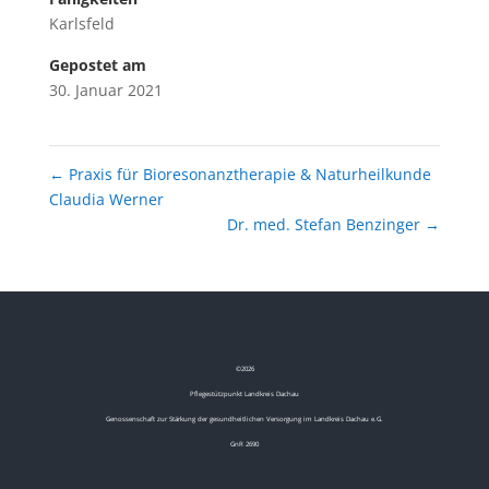
Karlsfeld
Gepostet am
30. Januar 2021
←
Praxis für Bioresonanztherapie & Naturheilkunde
Claudia Werner
Dr. med. Stefan Benzinger
→
©
2026
Pflegestützpunkt Landkreis Dachau
Genossenschaft zur Stärkung der gesundheitlichen Versorgung im Landkreis Dachau e.G.
GnR 2690