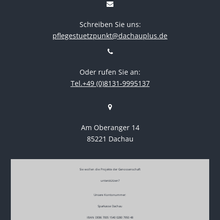
Schreiben Sie uns:
pflegestuetzpunkt@dachauplus.de
Oder rufen Sie an:
Tel.+49 (0)8131-9995137
Am Oberanger 14
85221 Dachau
Sie wollen die Projekte der Genossenschaft
unterstützen?
Unsere Kontonummer:
Sparkasse Dachau
IBAN DE86 7005 1540 0280 7950 48