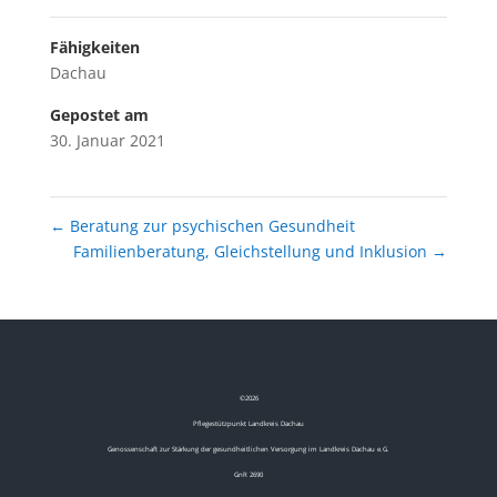
Fähigkeiten
Dachau
Gepostet am
30. Januar 2021
←
Beratung zur psychischen Gesundheit
Familienberatung, Gleichstellung und Inklusion
→
©
2026
Pflegestützpunkt Landkreis Dachau
Genossenschaft zur Stärkung der gesundheitlichen Versorgung im Landkreis Dachau e.G.
GnR 2690