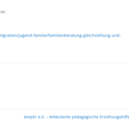
hau
gration/jugend-familie/familienberatung-gleichstellung-und-
AmpEr e.V. – Ambulante pädagogische Erziehungshil