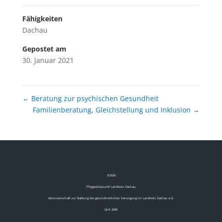
Fähigkeiten
Dachau
Gepostet am
30. Januar 2021
←
Beratung zur psychischen Gesundheit
Familienberatung, Gleichstellung und Inklusion
→
©
2026
Pflegestützpunkt Landkreis Dachau
Genossenschaft zur Stärkung der gesundheitlichen Versorgung im Landkreis Dachau e.G.
GnR 2690