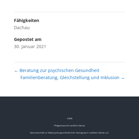
Fähigkeiten
Dachau
Gepostet am
30. Januar 2021
←
Beratung zur psychischen Gesundheit
Familienberatung, Gleichstellung und Inklusion
→
©
2026
Pflegestützpunkt Landkreis Dachau
Genossenschaft zur Stärkung der gesundheitlichen Versorgung im Landkreis Dachau e.G.