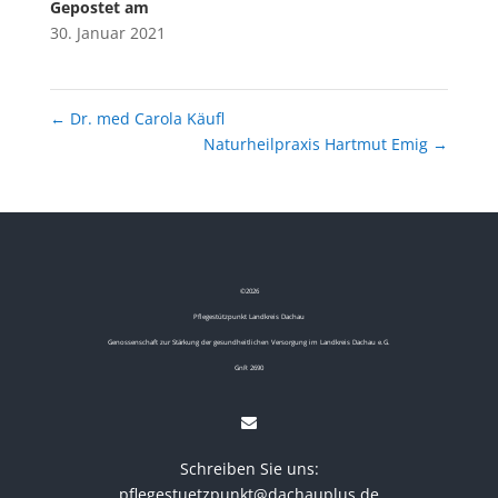
Gepostet am
30. Januar 2021
←
Dr. med Carola Käufl
Naturheilpraxis Hartmut Emig
→
©
2026
Pflegestützpunkt Landkreis Dachau
Genossenschaft zur Stärkung der gesundheitlichen Versorgung im Landkreis Dachau e.G.
GnR 2690
Schreiben Sie uns:
pflegestuetzpunkt@dachauplus.de