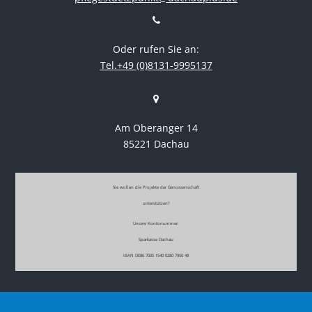
Oder rufen Sie an:
Tel.+49 (0)8131-9995137
Am Oberanger 14
85221 Dachau
Sie wollen die Projekte der Genossenschaft
unterstützen?
Unsere Kontonummer:
Sparkasse Dachau
IBAN DE86 7005 1540 0280 7950 48