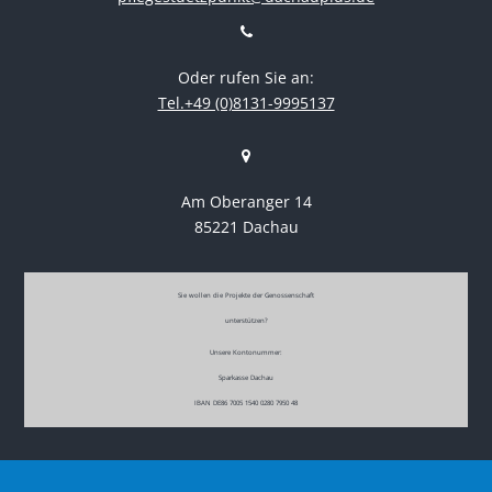
Oder rufen Sie an:
Tel.+49 (0)8131-9995137
Am Oberanger 14
85221 Dachau
Sie wollen die Projekte der Genossenschaft
unterstützen?
Unsere Kontonummer:
Sparkasse Dachau
IBAN DE86 7005 1540 0280 7950 48