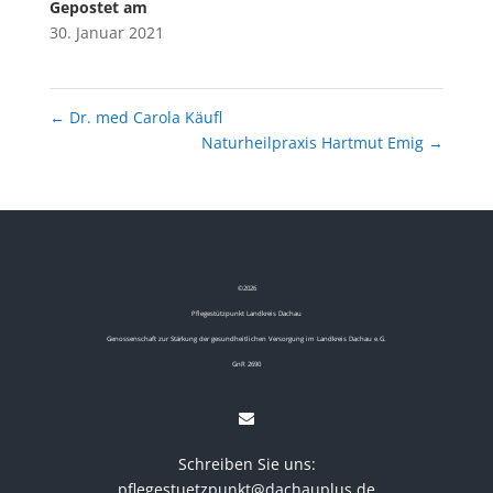
Gepostet am
30. Januar 2021
←
Dr. med Carola Käufl
Naturheilpraxis Hartmut Emig
→
©
2026
Pflegestützpunkt Landkreis Dachau
Genossenschaft zur Stärkung der gesundheitlichen Versorgung im Landkreis Dachau e.G.
GnR 2690
Schreiben Sie uns:
pflegestuetzpunkt@dachauplus.de